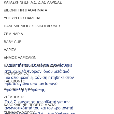
ΚΑΤΑΣΚΗΝΩΣΗ Α.Σ. ΔΙΑΣ ΛΑΡΙΣΑΣ
ΔΙΕΘΝΗ ΠΡΩΤΑΘΛΗΜΑΤΑ
ΥΠΟΥΡΓΕΙΟ ΠΑΙΔΕΙΑΣ
ΠΑΝΕΛΛΗΝΙΟΙ ΣΧΟΛΙΚΟΙ ΑΓΩΝΕΣ
ΣΕΜΙΝΑΡΙΑ
BABY CUP
ΛΑΡΙΣΑ
ΔΗΜΟΣ ΛΑΡΙΣΑΙΩΝ
Ο αθλητής του Συλλόγου αγωνίσθηκε 
ΗΛΙΣ & ΠΑΡΗΣ «ΕΥ ΑΓΩΝΙΣΕΣΘΑΙ»
στα -63 κιλά Ανδρών, όπου μετά από 
TAE KWON DO
μια αξιοπρεπή εμφάνιση ηττήθηκε στον 
ΤΑΕΚΒΟΝΤΟ
πρώτο αγώνα από τον Ισπανό 
ΑΣ ΔΙΑΣ ΛΑΡΙΣΑΣ
πρωταθλητή Ευρώπης.
ΖΕΪΜΠΕΚΗΣ
Το Δ.Σ. συγχαίρει τον αθλητή για την 
ΚΑΛΟΚΑΙΡΙΝΗ ΠΡΟΕΤΟΙΜΑΣΙΑ
αγωνιστικότητά του και τον προπονητή 
ΤΜΗΜΑΤΑ ΧΟΡΟΥ