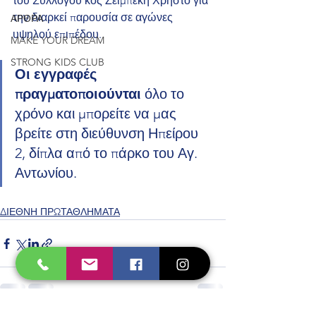
του Συλλόγου κος Ζεϊμπέκη Χρήστο για 
την διαρκεί παρουσία σε αγώνες 
ΑΡΘΡΑ
υψηλού επιπέδου.
MAKE YOUR DREAM
STRONG KIDS CLUB
Οι εγγραφές 
πραγματοποιούνται 
όλο το 
χρόνο και μπορείτε να μας 
βρείτε στη διεύθυνση Ηπείρου 
2, δίπλα από το πάρκο του Αγ. 
Αντωνίου.
ΔΙΕΘΝΗ ΠΡΩΤΑΘΛΗΜΑΤΑ