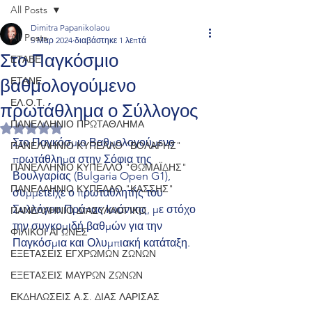
All Posts
Dimitra Papanikolaou
All Posts
5 Μαρ 2024
διαβάστηκε 1 λεπτά
Στο Παγκόσμιο
ΕΤΑΒΕ
βαθμολογούμενο
ΕΤΑΝΕ
πρωτάθλημα ο Σύλλογος
ΕΛ.Ο.Τ.
ΠΑΝΕΛΛΗΝΙΟ ΠΡΩΤΑΘΛΗΜΑ
Βαθμολογήθηκε με NaN από 5 αστέρια.
Στο Παγκόσμιο Βαθμολογούμενο 
ΠΑΝΕΛΛΗΝΙΟ ΚΥΠΕΛΛΟ "ΒΟΛΑΡΗΣ"
πρωτάθλημα στην Σόφια της 
ΠΑΝΕΛΛΗΝΙΟ ΚΥΠΕΛΛΟ "ΘΩΜΑΪΔΗΣ"
Βουλγαρίας (Bulgaria Open G1), 
ΠΑΝΕΛΛΗΝΙΟ ΚΥΠΕΛΛΟ "ΚΑΣΣΗΣ"
συμμετείχε ο πρωταθλητής του 
Συλλόγου Πράπας Ιωάννης, με στόχο 
ΠΑΝΕΛΛΗΝΙΟ ΔΙΑΣΥΛΛΟΓΙΚΟ
την συγκομιδή βαθμών για την 
ΦΙΛΙΚΟΙ ΑΓΩΝΕΣ
Παγκόσμια και Ολυμπιακή κατάταξη. 
ΕΞΕΤΑΣΕΙΣ ΕΓΧΡΩΜΩΝ ΖΩΝΩΝ
ΕΞΕΤΑΣΕΙΣ ΜΑΥΡΩΝ ΖΩΝΩΝ
ΕΚΔΗΛΩΣΕΙΣ Α.Σ. ΔΙΑΣ ΛΑΡΙΣΑΣ