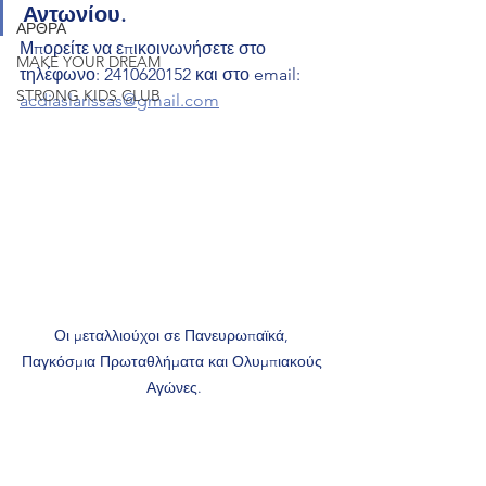
Αντωνίου.
ΑΡΘΡΑ
Μπορείτε να επικοινωνήσετε στο 
MAKE YOUR DREAM
τηλέφωνο: 2410620152 και στο email: 
STRONG KIDS CLUB
acdiaslarissas@gmail.com
Οι μεταλλιούχοι σε Πανευρωπαϊκά, 
Παγκόσμια Πρωταθλήματα και Ολυμπιακούς 
Αγώνες.