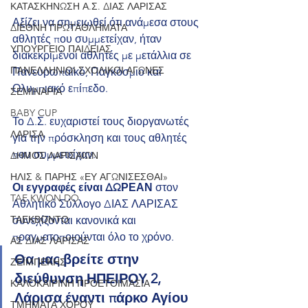
ΚΑΤΑΣΚΗΝΩΣΗ Α.Σ. ΔΙΑΣ ΛΑΡΙΣΑΣ
Αξίζει να σημειωθεί ότι ανάμεσα στους 
ΔΙΕΘΝΗ ΠΡΩΤΑΘΛΗΜΑΤΑ
αθλητές που συμμετείχαν, ήταν 
ΥΠΟΥΡΓΕΙΟ ΠΑΙΔΕΙΑΣ
διακεκριμένοι αθλητές με μετάλλια σε 
ΠΑΝΕΛΛΗΝΙΟΙ ΣΧΟΛΙΚΟΙ ΑΓΩΝΕΣ
Πανευρωπαϊκό, Παγκόσμιο και 
Ολυμπιακό επίπεδο.
ΣΕΜΙΝΑΡΙΑ
BABY CUP
Το Δ.Σ. ευχαριστεί τους διοργανωτές 
ΛΑΡΙΣΑ
για την πρόσκληση και τους αθλητές 
που συμμετείχαν. 
ΔΗΜΟΣ ΛΑΡΙΣΑΙΩΝ
ΗΛΙΣ & ΠΑΡΗΣ «ΕΥ ΑΓΩΝΙΣΕΣΘΑΙ»
Οι εγγραφές είναι ΔΩΡΕΑΝ
 στον 
TAE KWON DO
Αθλητικό Σύλλογο ΔΙΑΣ ΛΑΡΙΣΑΣ 
ΤΑΕΚΒΟΝΤΟ
συνεχίζονται κανονικά και 
πραγματοποιούνται όλο το χρόνο. 
ΑΣ ΔΙΑΣ ΛΑΡΙΣΑΣ
Θα μας βρείτε στην 
ΖΕΪΜΠΕΚΗΣ
διεύθυνση ΗΠΕΙΡΟΥ 2, 
ΚΑΛΟΚΑΙΡΙΝΗ ΠΡΟΕΤΟΙΜΑΣΙΑ
Λάρισα έναντι πάρκο Αγίου 
ΤΜΗΜΑΤΑ ΧΟΡΟΥ