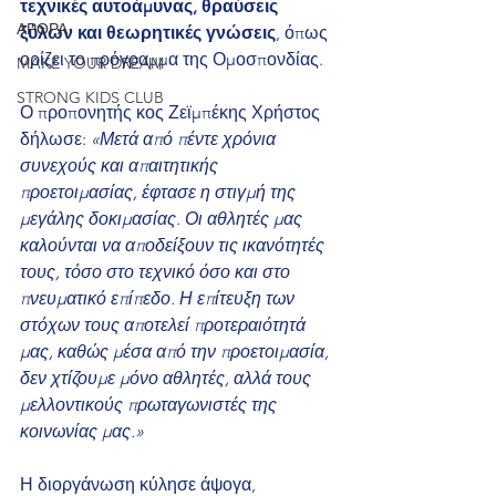
τεχνικές αυτοάμυνας, θραύσεις 
ΑΡΘΡΑ
ξύλων και θεωρητικές γνώσεις
, όπως 
ορίζει το πρόγραμμα της Ομοσπονδίας.
MAKE YOUR DREAM
STRONG KIDS CLUB
Ο προπονητής κος Ζεϊμπέκης Χρήστος 
δήλωσε: 
«Μετά από πέντε χρόνια 
συνεχούς και απαιτητικής 
προετοιμασίας, έφτασε η στιγμή της 
μεγάλης δοκιμασίας. Οι αθλητές μας 
καλούνται να αποδείξουν τις ικανότητές 
τους, τόσο στο τεχνικό όσο και στο 
πνευματικό επίπεδο. Η επίτευξη των 
στόχων τους αποτελεί προτεραιότητά 
μας, καθώς μέσα από την προετοιμασία, 
δεν χτίζουμε μόνο αθλητές, αλλά τους 
μελλοντικούς πρωταγωνιστές της 
κοινωνίας μας.»
Η διοργάνωση κύλησε άψογα, 