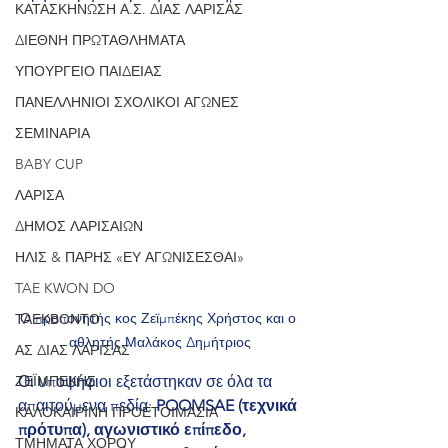
ΚΑΤΑΣΚΗΝΩΣΗ Α.Σ. ΔΙΑΣ ΛΑΡΙΣΑΣ
ΔΙΕΘΝΗ ΠΡΩΤΑΘΛΗΜΑΤΑ
ΥΠΟΥΡΓΕΙΟ ΠΑΙΔΕΙΑΣ
ΠΑΝΕΛΛΗΝΙΟΙ ΣΧΟΛΙΚΟΙ ΑΓΩΝΕΣ
ΣΕΜΙΝΑΡΙΑ
BABY CUP
ΛΑΡΙΣΑ
ΔΗΜΟΣ ΛΑΡΙΣΑΙΩΝ
ΗΛΙΣ & ΠΑΡΗΣ «ΕΥ ΑΓΩΝΙΣΕΣΘΑΙ»
TAE KWON DO
Ο προπονητής κος Ζεϊμπέκης Χρήστος και ο 
ΤΑΕΚΒΟΝΤΟ
αθλητής Μαλάκος Δημήτριος
ΑΣ ΔΙΑΣ ΛΑΡΙΣΑΣ
ΖΕΪΜΠΕΚΗΣ
Οι υποψήφιοι εξετάστηκαν σε όλα τα 
απαιτούμενα πεδία: 
POOMSAE (τεχνικά 
ΚΑΛΟΚΑΙΡΙΝΗ ΠΡΟΕΤΟΙΜΑΣΙΑ
πρότυπα), αγωνιστικό επίπεδο, 
ΤΜΗΜΑΤΑ ΧΟΡΟΥ