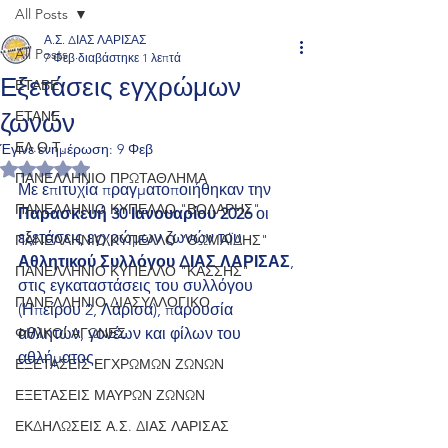
All Posts
Α.Σ. ΔΙΑΣ ΛΑΡΙΣΑΣ
All Posts
7 Φεβ
διαβάστηκε 1 λεπτά
Εξετάσεις εγχρώμων
ΕΤΑΒΕ
ζωνών
ΕΤΑΝΕ
ΕΛ.Ο.Τ.
Έγινε ενημέρωση:
9 Φεβ
Βαθμολογήθηκε με NaN από 5 αστέρια.
ΠΑΝΕΛΛΗΝΙΟ ΠΡΩΤΑΘΛΗΜΑ
Με επιτυχία πραγματοποιήθηκαν την 
ΠΑΝΕΛΛΗΝΙΟ ΚΥΠΕΛΛΟ "ΒΟΛΑΡΗΣ"
Παρασκευή 30 Ιανουαρίου 2026
 οι 
εξετάσεις εγχρώμων ζωνών του 
ΠΑΝΕΛΛΗΝΙΟ ΚΥΠΕΛΛΟ "ΘΩΜΑΪΔΗΣ"
Αθλητικού Συλλόγου ΔΙΑΣ ΛΑΡΙΣΑΣ
, 
ΠΑΝΕΛΛΗΝΙΟ ΚΥΠΕΛΛΟ "ΚΑΣΣΗΣ"
στις εγκαταστάσεις του συλλόγου 
ΠΑΝΕΛΛΗΝΙΟ ΔΙΑΣΥΛΛΟΓΙΚΟ
(Ηπείρου 2, Λάρισα), παρουσία 
ΦΙΛΙΚΟΙ ΑΓΩΝΕΣ
αθλητών, γονέων και φίλων του 
αθλήματος.
ΕΞΕΤΑΣΕΙΣ ΕΓΧΡΩΜΩΝ ΖΩΝΩΝ
ΕΞΕΤΑΣΕΙΣ ΜΑΥΡΩΝ ΖΩΝΩΝ
ΕΚΔΗΛΩΣΕΙΣ Α.Σ. ΔΙΑΣ ΛΑΡΙΣΑΣ