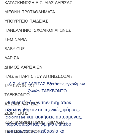
ΚΑΤΑΣΚΗΝΩΣΗ Α.Σ. ΔΙΑΣ ΛΑΡΙΣΑΣ
ΔΙΕΘΝΗ ΠΡΩΤΑΘΛΗΜΑΤΑ
ΥΠΟΥΡΓΕΙΟ ΠΑΙΔΕΙΑΣ
ΠΑΝΕΛΛΗΝΙΟΙ ΣΧΟΛΙΚΟΙ ΑΓΩΝΕΣ
ΣΕΜΙΝΑΡΙΑ
BABY CUP
ΛΑΡΙΣΑ
ΔΗΜΟΣ ΛΑΡΙΣΑΙΩΝ
ΗΛΙΣ & ΠΑΡΗΣ «ΕΥ ΑΓΩΝΙΣΕΣΘΑΙ»
Α.Σ. ΔΙΑΣ ΛΑΡΙΣΑΣ Εξετάσεις εγχρώμων 
TAE KWON DO
ζωνών ΤΑΕΚΒΟΝΤΟ
ΤΑΕΚΒΟΝΤΟ
Οι αθλητές όλων των τμημάτων 
ΑΣ ΔΙΑΣ ΛΑΡΙΣΑΣ
αξιολογήθηκαν σε τεχνικές, φόρμες-
ΖΕΪΜΠΕΚΗΣ
poomsae και  ασκήσεις αυτοάμυνας, 
ΚΑΛΟΚΑΙΡΙΝΗ ΠΡΟΕΤΟΙΜΑΣΙΑ
παρουσιάζοντας υψηλό επίπεδο 
προετοιμασίας, πειθαρχία και 
ΤΜΗΜΑΤΑ ΧΟΡΟΥ