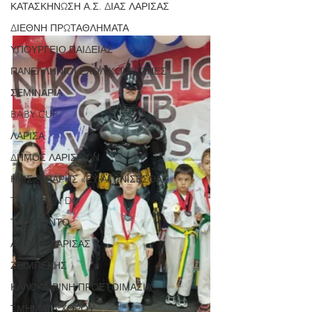
ΚΑΤΑΣΚΗΝΩΣΗ Α.Σ. ΔΙΑΣ ΛΑΡΙΣΑΣ
ΔΙΕΘΝΗ ΠΡΩΤΑΘΛΗΜΑΤΑ
ΥΠΟΥΡΓΕΙΟ ΠΑΙΔΕΙΑΣ
ΠΑΝΕΛΛΗΝΙΟΙ ΣΧΟΛΙΚΟΙ ΑΓΩΝΕΣ
ΣΕΜΙΝΑΡΙΑ
BABY CUP
ΛΑΡΙΣΑ
ΔΗΜΟΣ ΛΑΡΙΣΑΙΩΝ
ΗΛΙΣ & ΠΑΡΗΣ «ΕΥ ΑΓΩΝΙΣΕΣΘΑΙ»
TAE KWON DO
ΤΑΕΚΒΟΝΤΟ
ΑΣ ΔΙΑΣ ΛΑΡΙΣΑΣ
ΖΕΪΜΠΕΚΗΣ
ΚΑΛΟΚΑΙΡΙΝΗ ΠΡΟΕΤΟΙΜΑΣΙΑ
ΤΜΗΜΑΤΑ ΧΟΡΟΥ