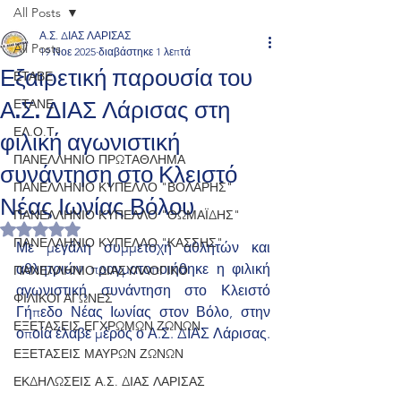
All Posts
Α.Σ. ΔΙΑΣ ΛΑΡΙΣΑΣ
All Posts
19 Νοε 2025
διαβάστηκε 1 λεπτά
Εξαιρετική παρουσία του
ΕΤΑΒΕ
Α.Σ. ΔΙΑΣ Λάρισας στη
ΕΤΑΝΕ
φιλική αγωνιστική
ΕΛ.Ο.Τ.
ΠΑΝΕΛΛΗΝΙΟ ΠΡΩΤΑΘΛΗΜΑ
συνάντηση στο Κλειστό
ΠΑΝΕΛΛΗΝΙΟ ΚΥΠΕΛΛΟ "ΒΟΛΑΡΗΣ"
Νέας Ιωνίας Βόλου
ΠΑΝΕΛΛΗΝΙΟ ΚΥΠΕΛΛΟ "ΘΩΜΑΪΔΗΣ"
Βαθμολογήθηκε με NaN από 5 αστέρια.
ΠΑΝΕΛΛΗΝΙΟ ΚΥΠΕΛΛΟ "ΚΑΣΣΗΣ"
Με μεγάλη συμμετοχή αθλητών και 
αθλητριών πραγματοποιήθηκε η φιλική 
ΠΑΝΕΛΛΗΝΙΟ ΔΙΑΣΥΛΛΟΓΙΚΟ
αγωνιστική συνάντηση στο Κλειστό 
ΦΙΛΙΚΟΙ ΑΓΩΝΕΣ
Γήπεδο Νέας Ιωνίας στον Βόλο, στην 
ΕΞΕΤΑΣΕΙΣ ΕΓΧΡΩΜΩΝ ΖΩΝΩΝ
οποία έλαβε μέρος ο Α.Σ. ΔΙΑΣ Λάρισας.
ΕΞΕΤΑΣΕΙΣ ΜΑΥΡΩΝ ΖΩΝΩΝ
ΕΚΔΗΛΩΣΕΙΣ Α.Σ. ΔΙΑΣ ΛΑΡΙΣΑΣ