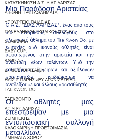
ΚΑΤΑΣΚΗΝΩΣΗ Α.Σ. ΔΙΑΣ ΛΑΡΙΣΑΣ
Μια Παράδοση Αριστείας
ΔΙΕΘΝΗ ΠΡΩΤΑΘΛΗΜΑΤΑ
ΥΠΟΥΡΓΕΙΟ ΠΑΙΔΕΙΑΣ
Ο Α.Σ. "ΔΙΑΣ ΛΑΡΙΣΑΣ", ένας από τους 
ΠΑΝΕΛΛΗΝΙΟΙ ΣΧΟΛΙΚΟΙ ΑΓΩΝΕΣ
πιο ιστορικούς συλλόγους στο 
ολυμπιακό άθλημα του Tae Kwon Do, με 
ΣΕΜΙΝΑΡΙΑ
επιτυχίες από ικανούς αθλητές, είναι 
BABY CUP
αφοσιωμένος στην αριστεία και την 
ΛΑΡΙΣΑ
ανάπτυξη νέων ταλέντων. Υπό την 
καθοδήγηση έμπειρων και αξιόλογων 
ΔΗΜΟΣ ΛΑΡΙΣΑΙΩΝ
προπονητών, επιδιώκουμε να 
ΗΛΙΣ & ΠΑΡΗΣ «ΕΥ ΑΓΩΝΙΣΕΣΘΑΙ»
αναδείξουμε και άλλους πρωταθλητές.
TAE KWON DO
Οι αθλητές μας 
ΤΑΕΚΒΟΝΤΟ
επέστρεψαν με μια 
ΑΣ ΔΙΑΣ ΛΑΡΙΣΑΣ
ΖΕΪΜΠΕΚΗΣ
εντυπωσιακή συλλογή 
ΚΑΛΟΚΑΙΡΙΝΗ ΠΡΟΕΤΟΙΜΑΣΙΑ
μεταλλίων.
ΤΜΗΜΑΤΑ ΧΟΡΟΥ