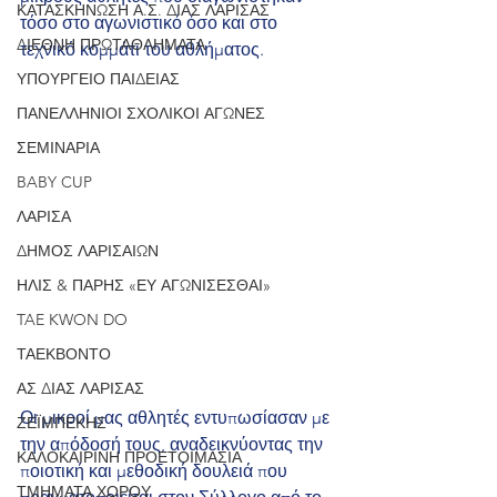
ΚΑΤΑΣΚΗΝΩΣΗ Α.Σ. ΔΙΑΣ ΛΑΡΙΣΑΣ
τόσο στο αγωνιστικό όσο και στο 
ΔΙΕΘΝΗ ΠΡΩΤΑΘΛΗΜΑΤΑ
τεχνικό κομμάτι του αθλήματος.
ΥΠΟΥΡΓΕΙΟ ΠΑΙΔΕΙΑΣ
ΠΑΝΕΛΛΗΝΙΟΙ ΣΧΟΛΙΚΟΙ ΑΓΩΝΕΣ
ΣΕΜΙΝΑΡΙΑ
BABY CUP
ΛΑΡΙΣΑ
ΔΗΜΟΣ ΛΑΡΙΣΑΙΩΝ
ΗΛΙΣ & ΠΑΡΗΣ «ΕΥ ΑΓΩΝΙΣΕΣΘΑΙ»
TAE KWON DO
ΤΑΕΚΒΟΝΤΟ
ΑΣ ΔΙΑΣ ΛΑΡΙΣΑΣ
Οι μικροί μας αθλητές εντυπωσίασαν με 
ΖΕΪΜΠΕΚΗΣ
την απόδοσή τους, αναδεικνύοντας την 
ΚΑΛΟΚΑΙΡΙΝΗ ΠΡΟΕΤΟΙΜΑΣΙΑ
ποιοτική και μεθοδική δουλειά που 
ΤΜΗΜΑΤΑ ΧΟΡΟΥ