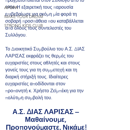
πραγματοποιείται στον Σύλλογο από το 
1996. Η εξαιρετική τους παρουσία 
ΑΡΘΡΑ
επιβεβαίωσε για ακόμη μία φορά τη 
MAKE YOUR DREAM
σοβαρή προσπάθεια που καταβάλλεται 
STRONG KIDS CLUB
από όλους τους συντελεστές του 
Συλλόγου.
Το Διοικητικό Συμβούλιο του Α.Σ. ΔΙΑΣ 
ΛΑΡΙΣΑΣ εκφράζει τις θερμές του 
ευχαριστίες στους αθλητές και στους 
γονείς τους για τη συμμετοχή και τη 
διαρκή στήριξή τους. Ιδιαίτερες 
ευχαριστίες αποδίδονται στον 
προπονητή κ. Χρήστο Ζεϊμπέκη για την 
πολύτιμη συμβολή του.
Α.Σ. ΔΙΑΣ ΛΑΡΙΣΑΣ – 
Μαθαίνουμε, 
Προπονούμαστε, Νικάμε!