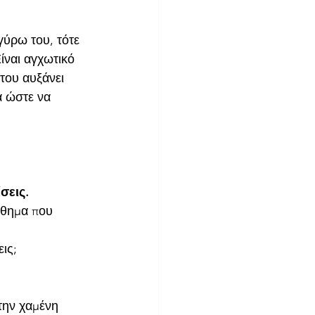
γύρω του, τότε 
ίναι αγχωτικό 
του αυξάνει 
α ώστε να 
ίσεις.
άθημα που 
ις;
την χαμένη 