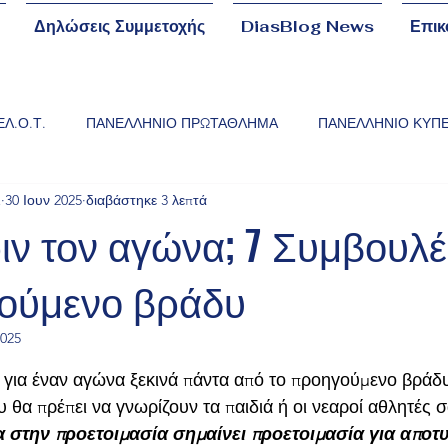
Δηλώσεις Συμμετοχής
DiasBlog News
Επικ
ΕΛ.Ο.Τ.
ΠΑΝΕΛΛΗΝΙΟ ΠΡΩΤΑΘΛΗΜΑ
ΠΑΝΕΛΛΗΝΙΟ ΚΥΠ
Σ
30 Ιουν 2025
διαβάστηκε 3 λεπτά
ΔΗΣ"
ΠΑΝΕΛΛΗΝΙΟ ΚΥΠΕΛΛΟ "ΚΑΣΣΗΣ"
ΠΑΝΕΛΛΗΝΙΟ Δ
ιν τον αγώνα; 7 Συμβουλέ
ούμενο βράδυ
Σ ΕΓΧΡΩΜΩΝ ΖΩΝΩΝ
ΕΞΕΤΑΣΕΙΣ ΜΑΥΡΩΝ ΖΩΝΩΝ
ΕΚΔΗΛ
2025
NaN από 5 αστέρια.
Σ
ΔΙΕΘΝΗ ΠΡΩΤΑΘΛΗΜΑΤΑ
ΥΠΟΥΡΓΕΙΟ ΠΑΙΔΕΙΑΣ
 για έναν αγώνα ξεκινά πάντα από το προηγούμενο βράδυ
θα πρέπει να γνωρίζουν τα παιδιά ή οι νεαροί αθλητές σ
 στην προετοιμασία σημαίνει προετοιμασία για αποτυ
ΣΕΜΙΝΑΡΙΑ
BABY CUP
ΛΑΡΙΣΑ
ΔΗΜΟΣ ΛΑΡΙΣ