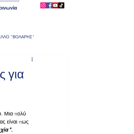
οινωνία
ΕΛΛΟ "ΒΟΛΑΡΗΣ"
ΙΑΣΥΛΛΟΓΙΚΟ
ς για
ΩΣΕΙΣ Α.Σ. ΔΙΑΣ ΛΑΡΙΣΑΣ
. Μια πολύ 
ας είναι πως
χία".
ΑΙΩΝ