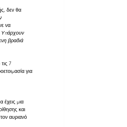
ς, δεν θα 
ν 
ε να 
'' Υπάρχουν 
ενη βραδιά 
τις 7 
ετοιμασία για 
α έχεις μια 
οίθησης και 
 τον αυριανό 