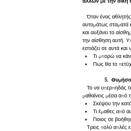
άλλων με την δική 
   Όταν ένας αθλητή
αυτομάτως σταματά κα
και αυξάνει το αίσθη
την αίσθηση αυτή. Υπ
εστιάζει σε αυτά και
Τι μπορώ να κάν
Πως θα το πετύ
               5.  Θυ
   Το να υπερπηδάς 
μαθαίνεις μέσα από τ
Σκέψου την κατά
Τι έμαθες από α
Ποιος σε βοήθησ
   Τρεις πολύ απλές